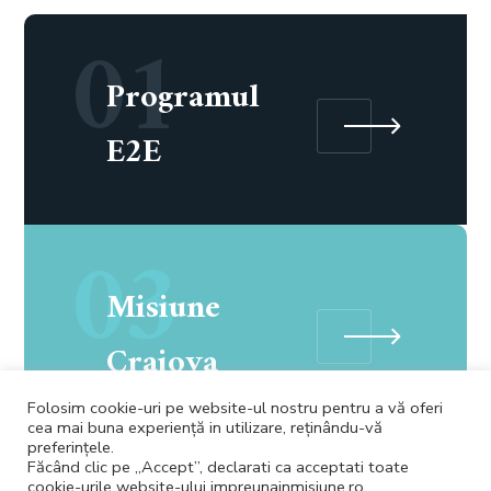
01
Programul
E2E
03
Misiune
Craiova
Folosim cookie-uri pe website-ul nostru pentru a vă oferi
cea mai buna experiență in utilizare, reținându-vă
preferințele.
Făcând clic pe „Accept”, declarati ca acceptati toate
cookie-urile website-ului impreunainmisiune.ro.