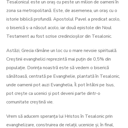
Tesalonicul este un oraș cu peste un milion de oameni în
zona sa metropolitană. Este, de asemenea, un oraș cu o
istorie biblică profundă. Apostolul Pavel a predicat acolo,
o biserică s-a născut acolo, iar două epistole din Noul
Testament au fost scrise credincioșilor din Tesalonic.
Astăzi, Grecia rămâne un loc cu o mare nevoie spirituală.
Creștinii evanghelici reprezintă mai puțin de 0,5% din
populație. Dorința noastră este să vedem o biserică
sănătoasă, centrată pe Evanghelie, plantată în Tesalonic,
unde oamenii pot auzi Evanghelia, Îl pot întâlni pe Isus,
pot crește ca ucenici și pot deveni parte dintr-o
comunitate creștină vie.
Vrem să aducem speranța lui Hristos în Tesalonic prin
evanghelizare, construirea de relații, ucenicie și, în final,