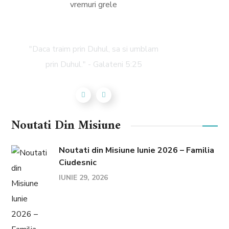
Octavian Ciudesnic
"Daca traim prin Duhul, sa si umblam
prin Duhul." - Galateni 5:25
Noutati Din Misiune
Noutati din Misiune Iunie 2026 – Familia
Ciudesnic
IUNIE 29, 2026