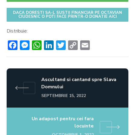
DACA DORESTI SA-L SUSTII FINANCIAR PE OCTAVIAN
CIUDESNIC O POTI FACE PRINTR-O DONATIE AICI
Distribuie:
Facebook
Messenger
WhatsApp
LinkedIn
Twitter
Copy
Email
Link
Ascultand si cantand spre Slava
Domnului
SEPTEMBRIE 15, 2022
Un adapost pentru cei fara
locuinte
OCTOMBRIE 1, 2022