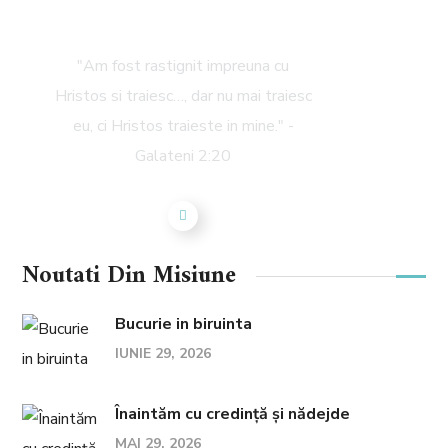
Daniel Serbanescu
"Am fost rastignit impreuna cu
Hristos si traiesc…, dar nu mai traiesc
eu, ci Hristos traieste in mine." -
Galateni 2:20
Noutati Din Misiune
Bucurie in biruinta
IUNIE 29, 2026
Înaintăm cu credință și nădejde
MAI 29, 2026