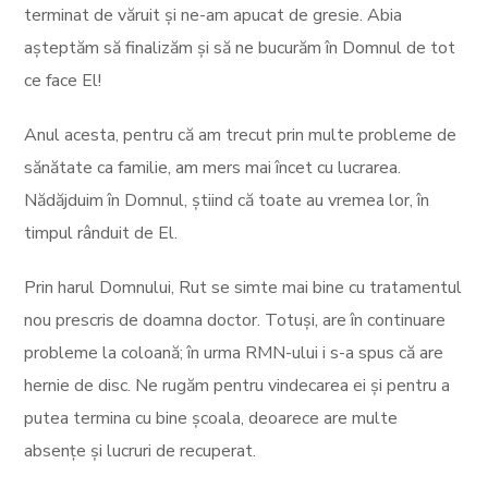
terminat de văruit și ne-am apucat de gresie. Abia
așteptăm să finalizăm și să ne bucurăm în Domnul de tot
ce face El!
Anul acesta, pentru că am trecut prin multe probleme de
sănătate ca familie, am mers mai încet cu lucrarea.
Nădăjduim în Domnul, știind că toate au vremea lor, în
timpul rânduit de El.
Prin harul Domnului, Rut se simte mai bine cu tratamentul
nou prescris de doamna doctor. Totuși, are în continuare
probleme la coloană; în urma RMN-ului i s-a spus că are
hernie de disc. Ne rugăm pentru vindecarea ei și pentru a
putea termina cu bine școala, deoarece are multe
absențe și lucruri de recuperat.