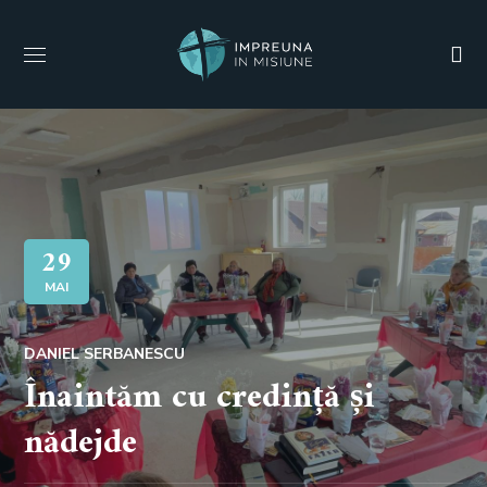
29
MAI
DANIEL SERBANESCU
Înaintăm cu credință și
nădejde