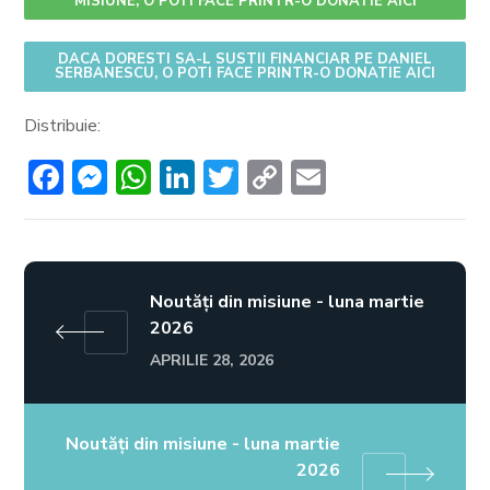
MISIUNE, O POTI FACE PRINTR-O DONATIE AICI
DACA DORESTI SA-L SUSTII FINANCIAR PE DANIEL
SERBANESCU, O POTI FACE PRINTR-O DONATIE AICI
Distribuie:
Facebook
Messenger
WhatsApp
LinkedIn
Twitter
Copy
Email
Link
Noutăți din misiune - luna martie
2026
APRILIE 28, 2026
Noutăți din misiune - luna martie
2026