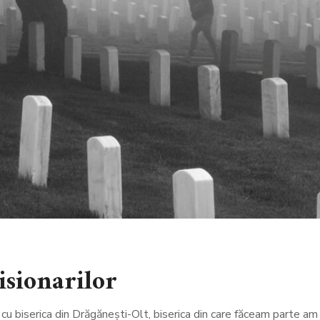
isionarilor
cu biserica din Drăgănești-Olt, biserica din care făceam parte am 