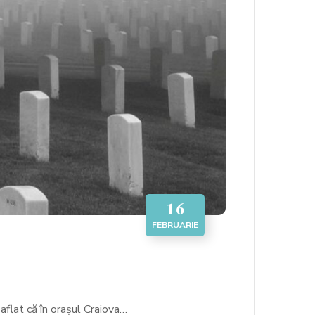
16
FEBRUARIE
aflat că în orașul Craiova…