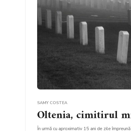
SAMY COSTEA
Oltenia, cimitirul m
În urmă cu aproximativ 15 ani de zile împreună 