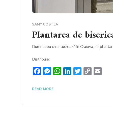
SAMY COSTEA
Plantarea de biseric
Dumnezeu chiar lucrează în Craiova, iar plantar
Distribuie:
Facebook
Messenger
WhatsApp
LinkedIn
Twitter
Copy
Em
Link
READ MORE