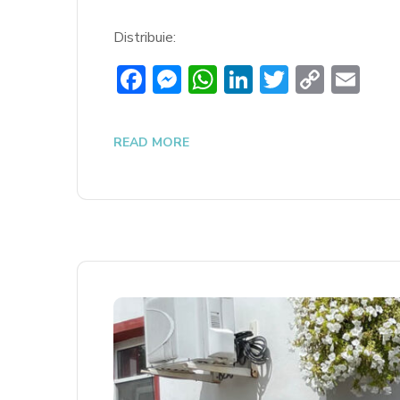
Distribuie:
Facebook
Messenger
WhatsApp
LinkedIn
Twitter
Copy
Em
Link
READ MORE