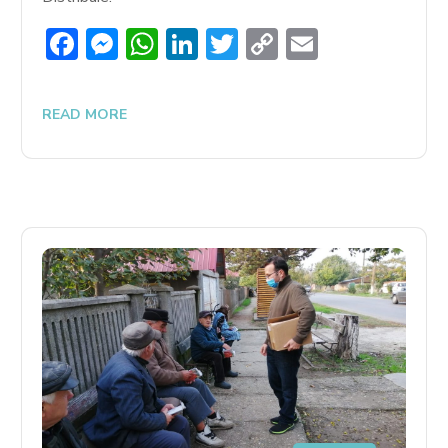
Facebook
Messenger
WhatsApp
LinkedIn
Twitter
Copy
Email
Link
READ MORE