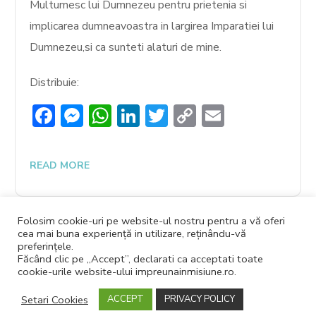
Multumesc lui Dumnezeu pentru prietenia si
implicarea dumneavoastra in largirea Imparatiei lui
Dumnezeu,si ca sunteti alaturi de mine.
Distribuie:
Facebook
Messenger
WhatsApp
LinkedIn
Twitter
Copy
Email
Link
READ MORE
Folosim cookie-uri pe website-ul nostru pentru a vă oferi
cea mai buna experiență in utilizare, reținându-vă
preferințele.
Făcând clic pe „Accept”, declarati ca acceptati toate
cookie-urile website-ului impreunainmisiune.ro.
© 2026 Impreuna in Misiune |
Termeni si Conditii
|
Politica de
Setari Cookies
ACCEPT
PRIVACY POLICY
Cookies