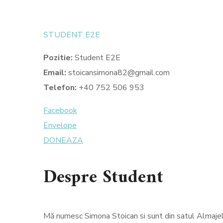
STUDENT E2E
Pozitie:
Student E2E
Email:
stoicansimona82
@gmail.com
Telefon:
+40 7
52 506 953
Facebook
Envelope
DONEAZA
Despre Student
Mă numesc Simona Stoican si sunt din satul Almaje