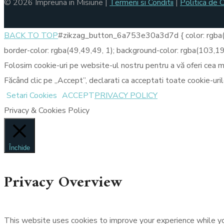
© 2026 Impreuna in Misiune |
Termeni si Conditii
|
Politica de 
BACK TO TOP
#zikzag_button_6a753e30a3d7d { color: rgba
border-color: rgba(49,49,49, 1); background-color: rgba(103,
Folosim cookie-uri pe website-ul nostru pentru a vă oferi cea mai
Făcând clic pe „Accept”, declarati ca acceptati toate cookie-uri
Setari Cookies
ACCEPT
PRIVACY POLICY
Privacy & Cookies Policy
Închide
Privacy Overview
This website uses cookies to improve your experience while yo