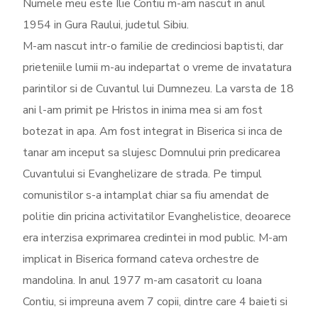
Numele meu este Ilie Contiu m-am nascut in anul
1954 in Gura Raului, judetul Sibiu.
M-am nascut intr-o familie de credinciosi baptisti, dar
prieteniile lumii m-au indepartat o vreme de invatatura
parintilor si de Cuvantul lui Dumnezeu. La varsta de 18
ani l-am primit pe Hristos in inima mea si am fost
botezat in apa. Am fost integrat in Biserica si inca de
tanar am inceput sa slujesc Domnului prin predicarea
Cuvantului si Evanghelizare de strada. Pe timpul
comunistilor s-a intamplat chiar sa fiu amendat de
politie din pricina activitatilor Evanghelistice, deoarece
era interzisa exprimarea credintei in mod public. M-am
implicat in Biserica formand cateva orchestre de
mandolina. In anul 1977 m-am casatorit cu Ioana
Contiu, si impreuna avem 7 copii, dintre care 4 baieti si