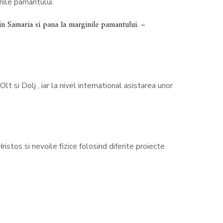
nile pamantului.
 in Samaria si pana la marginile pamantului. –
t si Dolj , iar la nivel international asistarea unor
istos si nevoile fizice folosind diferite proiecte