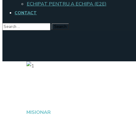
ECHIPAT PENTRU A ECHIPA (E2E)
CONTACT
George Serban
MISIONAR
George Serban