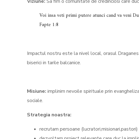
Viziune:
Sa fim o comunitate de credinciosi care duc
Voi insa veti primi putere atunci cand va veni Duh
Fapte 1:8
Impactul nostru este la nivel local, orasul Draganesti
biserici in tarile balcanice.
Misiune:
implinim nevoile spirituale prin evangheliza
sociale.
Strategia noastra:
recrutam persoane (lucratori,misionari,pastori) l
dezvoltam proiect relevante care duc la implinir