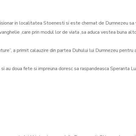
isionar in localitatea Stoenesti si este chemat de Dumnezeu sa v
anghelie ,care prin modul lor de viata ,sa aduca vestea buna alt
Future”, a primit calauzire din partea Duhului lui Dumnezeu pentru 
re si au doua fete si impreuna doresc sa raspandeasca Speranta L