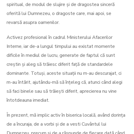
spiritual, de modul de slujire și de dragostea sinceră
oferită lui Dumnezeu, o dragoste care, mai apoi, se
revarsă asupra oamenilor.
Activez profesional în cadrul Ministerului Afacerilor
Interne, iar de-a lungul timpului au existat momente
dificile în mediul de lucru, generate de faptul că sunt
creștin și aleg să trăiesc diferit față de standardele
dominante. Totuși, aceste situații nu m-au descurajat, ci
m-au întărit, ajutându-mă să înțeleg că, atunci când alegi
să faci binele sau să trăiești diferit, aprecierea nu vine
întotdeauna imediat.
În prezent, mă implic activ în biserica locală, având dorința
de a încuraja, de a vorbi și de a vesti Cuvântul lui
Dumnezeu, precum și de a răspunde de fiecare dată când