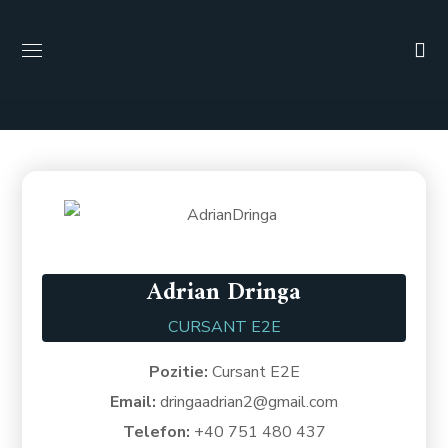
Adrian Dringa
CURSANT E2E
Pozitie:
Cursant E2E
Email:
dringaadrian2@gmail.com
Telefon:
+40
751 480 437