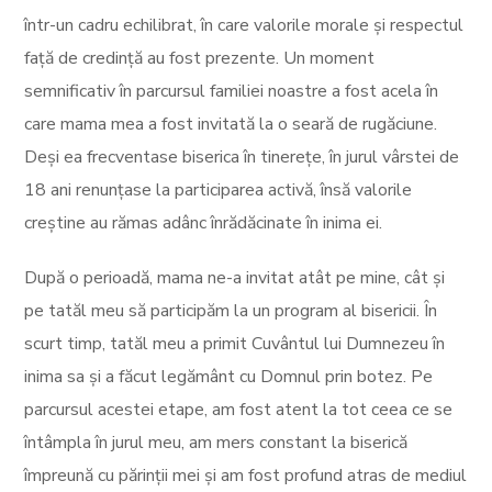
într-un cadru echilibrat, în care valorile morale și respectul
față de credință au fost prezente. Un moment
semnificativ în parcursul familiei noastre a fost acela în
care mama mea a fost invitată la o seară de rugăciune.
Deși ea frecventase biserica în tinerețe, în jurul vârstei de
18 ani renunțase la participarea activă, însă valorile
creștine au rămas adânc înrădăcinate în inima ei.
După o perioadă, mama ne-a invitat atât pe mine, cât și
pe tatăl meu să participăm la un program al bisericii. În
scurt timp, tatăl meu a primit Cuvântul lui Dumnezeu în
inima sa și a făcut legământ cu Domnul prin botez. Pe
parcursul acestei etape, am fost atent la tot ceea ce se
întâmpla în jurul meu, am mers constant la biserică
împreună cu părinții mei și am fost profund atras de mediul