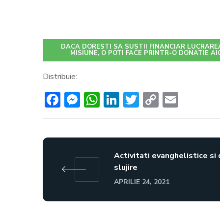
DACA DORESTI SA SUSTII FINANCIAR LUCRARE
MISIUNE, O POTI FACE PRINTR-O DONATIE AI
Distribuie:
Facebook
Messenger
WhatsApp
LinkedIn
Twitter
Copy
Email
Link
Activitati evanghelistice si
slujire
APRILIE 24, 2021