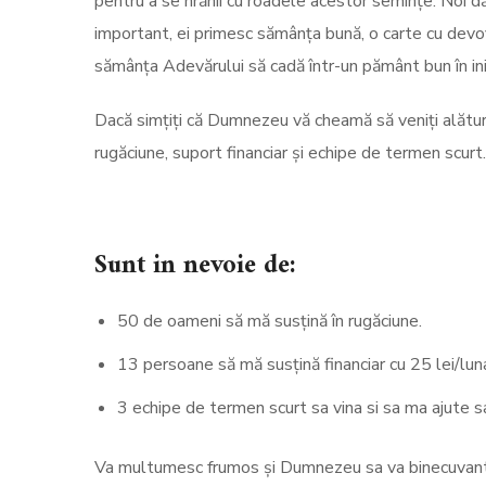
pentru a se hrănii cu roadele acestor semințe. Noi d
important, ei primesc sămânța bună, o carte cu devoț
sămânța Adevărului să cadă într-un pământ bun în ini
Dacă simțiți că Dumnezeu vă cheamă să veniți alături d
rugăciune, suport financiar și echipe de termen scurt.
Sunt in nevoie de:
50 de oameni să mă susțină în rugăciune.
13 persoane să mă susțină financiar cu 25 lei/lu
3 echipe de termen scurt sa vina si sa ma ajute s
Va multumesc frumos și Dumnezeu sa va binecuvan