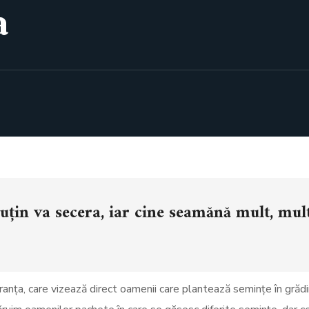
a
 puțin va secera, iar cine seamănă mult, mul
anța, care vizează direct oamenii care plantează semințe în grădi