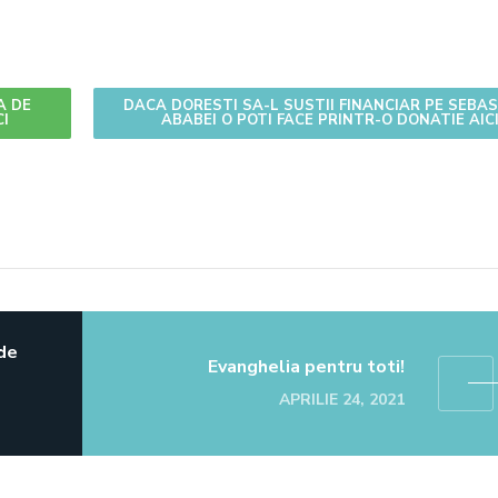
A DE
DACA DORESTI SA-L SUSTII FINANCIAR PE SEBA
CI
ABABEI O POTI FACE PRINTR-O DONATIE AIC
 de
Evanghelia pentru toti!
APRILIE 24, 2021