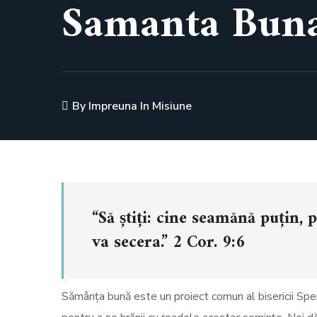
Samanta Bun
By
Impreuna In Misiune
“Să știți: cine seamănă puțin,
va secera.” 2 Cor. 9:6
Sămânța bună este un proiect comun al bisericii Sper