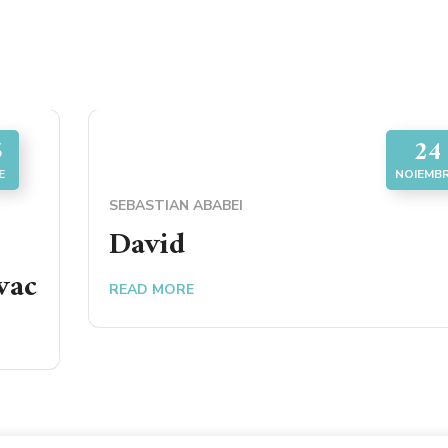
5
24
E
NOIEMBR
SEBASTIAN ABABEI
David
vac
READ MORE