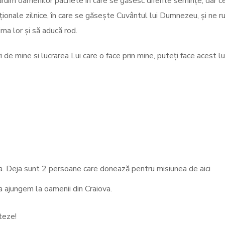
ăruim oamenilor pachete în care se găsesc diferite semințe, dar c
ionale zilnice, în care se găsește Cuvântul lui Dumnezeu, și ne 
ma lor și să aducă rod.
e mine si lucrarea Lui care o face prin mine, puteți face acest luc
na. Deja sunt 2 persoane care donează pentru misiunea de aici
a ajungem la oamenii din Craiova.
teze!