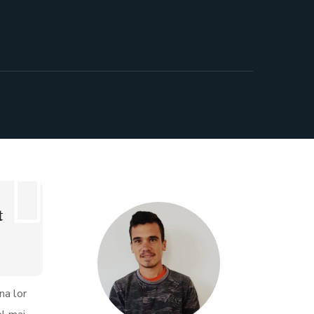
t
na lor