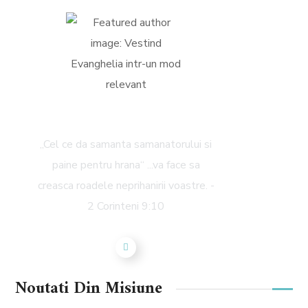
Petrisor Bold
„Cel ce da samanta samanatorului si
paine pentru hrana“ ...va face sa
creasca roadele neprihanirii voastre. -
2 Corinteni 9:10
Noutati Din Misiune