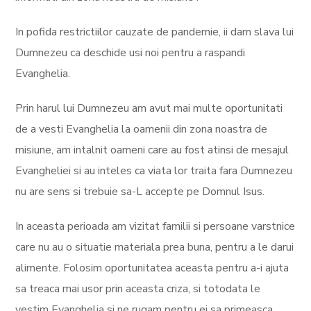
In pofida restrictiilor cauzate de pandemie, ii dam slava lui
Dumnezeu ca deschide usi noi pentru a raspandi
Evanghelia.
Prin harul lui Dumnezeu am avut mai multe oportunitati
de a vesti Evanghelia la oamenii din zona noastra de
misiune, am intalnit oameni care au fost atinsi de mesajul
Evangheliei si au inteles ca viata lor traita fara Dumnezeu
nu are sens si trebuie sa-L accepte pe Domnul Isus.
In aceasta perioada am vizitat familii si persoane varstnice
care nu au o situatie materiala prea buna, pentru a le darui
alimente. Folosim oportunitatea aceasta pentru a-i ajuta
sa treaca mai usor prin aceasta criza, si totodata le
vestim Evanghelia si ne rugam pentru ei sa primeasca