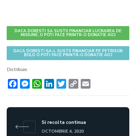
DACA DORESTI SA SUSTII FINANCIAR LUCRAREA DE
MISIUNE, O POTI FACE PRINTR-O DONATIE AICI
DACA DORESTI SA-L SUSTII FINANCIAR PE PETRISOR
BOLD O POTI FACE PRINTR-O DONATIE AICI
Distribuie:
Facebook
Messenger
WhatsApp
LinkedIn
Twitter
Copy
Email
Link
Si recolta continua
OCTOMBRIE 4, 2020