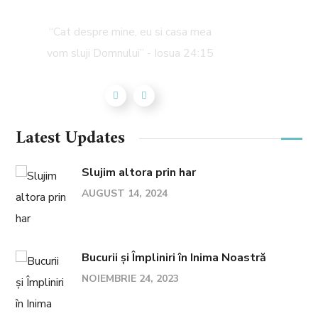
Mircea Dumitru
“Cat despre mine, eu si casa mea
vom sluji Domnului” - Iosua 24:15
Latest Updates
Slujim altora prin har
AUGUST 14, 2024
Bucurii și Împliniri în Inima Noastră
NOIEMBRIE 24, 2023