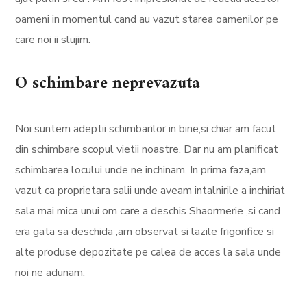
oameni in momentul cand au vazut starea oamenilor pe
care noi ii slujim.
O schimbare neprevazuta
Noi suntem adeptii schimbarilor in bine,si chiar am facut
din schimbare scopul vietii noastre. Dar nu am planificat
schimbarea locului unde ne inchinam. In prima faza,am
vazut ca proprietara salii unde aveam intalnirile a inchiriat
sala mai mica unui om care a deschis Shaormerie ,si cand
era gata sa deschida ,am observat si lazile frigorifice si
alte produse depozitate pe calea de acces la sala unde
noi ne adunam.