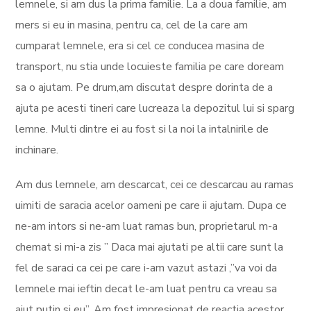
lemnele, si am dus la prima familie. La a doua familie, am
mers si eu in masina, pentru ca, cel de la care am
cumparat lemnele, era si cel ce conducea masina de
transport, nu stia unde locuieste familia pe care doream
sa o ajutam. Pe drum,am discutat despre dorinta de a
ajuta pe acesti tineri care lucreaza la depozitul lui si sparg
lemne. Multi dintre ei au fost si la noi la intalnirile de
inchinare.
Am dus lemnele, am descarcat, cei ce descarcau au ramas
uimiti de saracia acelor oameni pe care ii ajutam. Dupa ce
ne-am intors si ne-am luat ramas bun, proprietarul m-a
chemat si mi-a zis ” Daca mai ajutati pe altii care sunt la
fel de saraci ca cei pe care i-am vazut astazi ,”va voi da
lemnele mai ieftin decat le-am luat pentru ca vreau sa
ajut putin si eu”. Am fost impresionat de reactia acestor