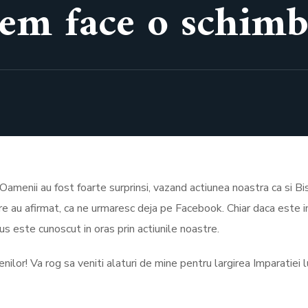
em face o schimb
! Oamenii au fost foarte surprinsi, vazand actiunea noastra ca si Bis
are au afirmat, ca ne urmaresc deja pe Facebook. Chiar daca este i
s este cunoscut in oras prin actiunile noastre.
lor! Va rog sa veniti alaturi de mine pentru largirea Imparatiei l