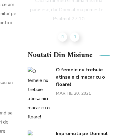
Căci tatal meu si mama mea ma
a ce am
parasesc, dar Domnul ma primeste. -
nilor pe
Psalmul 27:10
anta ii
Noutati Din Misiune
O femeie nu trebuie
atinsa nici macar cu o
 sau un
floare!
MARTIE 20, 2021
and sa
ri de
are
Imprumuta pe Domnul