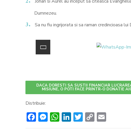
Johan si Aurel au inceput sa citeasca Evanghelia 
Dumnezeu.
Sa nu fiu ingrijorata si sa raman credincioasa lu
DACA DORESTI SA SUSTII FINANCIAR LUCRARE
MISIUNE, O POTI FACE PRINTR-O DONATIE AI
Distribuie:
Facebook
Messenger
WhatsApp
LinkedIn
Twitter
Copy
Email
Link