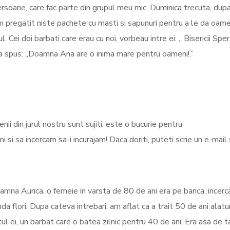
ersoane, care fac parte din grupul meu mic. Duminica trecuta, dup
am pregatit niste pachete cu masti si sapunuri pentru a le da oame
 Cei doi barbati care erau cu noi, vorbeau intre ei: „ Bisericii Sper
i, a spus: „Doamna Ana are o inima mare pentru oameni!.”
ii din jurul nostru sunt sujiti, este o bucurie pentru
 si sa incercam sa-i incurajam! Daca doriti, puteti scrie un e-mail
mna Aurica, o femeie in varsta de 80 de ani era pe banca, incerc
da flori. Dupa cateva intrebari, am aflat ca a trait 50 de ani alatu
ul ei, un barbat care o batea zilnic pentru 40 de ani. Era asa de t