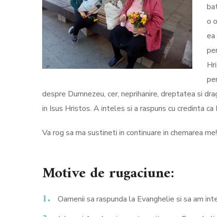
bat
o 
ea
per
Hri
per
despre Dumnezeu, cer, neprihanire, dreptatea si drago
in Isus Hristos. A inteles si a raspuns cu credinta c
Va rog sa ma sustineti in continuare in chemarea me
Motive de rugaciune:
Oamenii sa raspunda la Evanghelie si sa am int