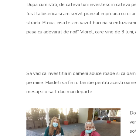
Dupa cum stiti, de cateva luni investesc in cateva p
fost la biserica si am servit pranzul impreuna cu ei 
strada. Ploua, insa le-am vazut bucuria si entuziasmul.
pasa cu adevarat de noi!” Viorel, care vine de 3 lun
Sa vad ca investitia in oameni aduce roade si ca oamen
pe mine. Haideti sa fim o familie pentru acesti oameni
mesaj si o sa-l dau mai departe.
Doa
van
sot