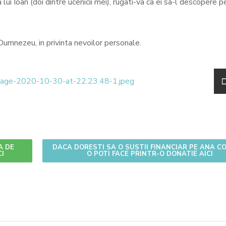
lui Ioan (doi dintre ucenicii mei), rugati-va ca ei sa-l descopere p
i Dumnezeu, in privinta nevoilor personale.
A DE
DACA DORESTI SA O SUSTII FINANCIAR PE ANA C
CI
O POTI FACE PRINTR-O DONATIE AICI