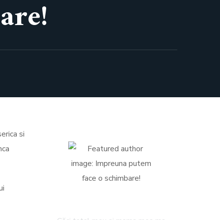
are!
erica si
nca
ui
Ana Costea