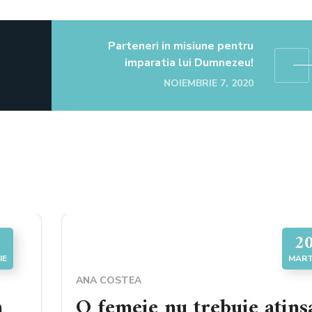
Parteneri in misiune pentru
imparatia lui Dumnezeu!
NOIEMBRIE 7, 2020
2
IE
MART
ANA COSTEA
n
O femeie nu trebuie atins