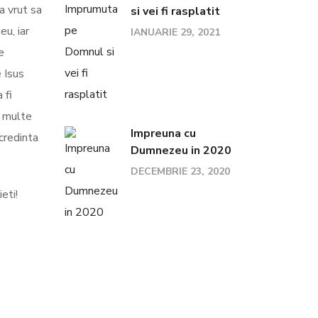
a vrut sa
si vei fi rasplatit
u, iar
IANUARIE 29, 2021
e
e Isus
 fi
i multe
Impreuna cu
 credinta
Dumnezeu in 2020
DECEMBRIE 23, 2020
eti!