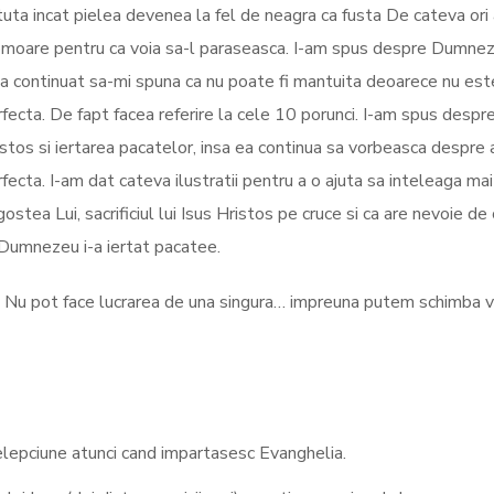
uta incat pielea devenea la fel de neagra ca fusta De cateva ori 
omoare pentru ca voia sa-l paraseasca. I-am spus despre Dumneze
 a continuat sa-mi spuna ca nu poate fi mantuita deoarece nu est
fecta. De fapt facea referire la cele 10 porunci. I-am spus despr
stos si iertarea pacatelor, insa ea continua sa vorbeasca despre a
fecta. I-am dat cateva ilustratii pentru a o ajuta sa inteleaga ma
stea Lui, sacrificiul lui Isus Hristos pe cruce si ca are nevoie de
a Dumnezeu i-a iertat pacatee.
! Nu pot face lucrarea de una singura… impreuna putem schimba vi
elepciune atunci cand impartasesc Evanghelia.