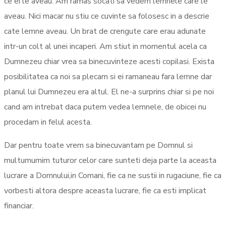
ce ei le aveau. Am ramas socati sa vedem lemnele care le
aveau. Nici macar nu stiu ce cuvinte sa folosesc in a descrie
cate lemne aveau. Un brat de crengute care erau adunate
intr-un colt al unei incaperi. Am stiut in momentul acela ca
Dumnezeu chiar vrea sa binecuvinteze acesti copilasi.
Exista
posibilitatea ca noi sa plecam si ei ramaneau fara lemne dar
planul lui Dumnezeu era altul. El ne-a surprins chiar si pe noi
cand am intrebat daca putem vedea lemnele, de obicei nu
procedam in felul acesta.
Dar pentru toate vrem sa binecuvantam pe Domnul si
multumumim tuturor celor care sunteti deja parte la aceasta
lucrare a Domnului,in Comani, fie ca ne sustii in rugaciune, fie ca
vorbesti altora despre aceasta lucrare, fie ca esti implicat
financiar.