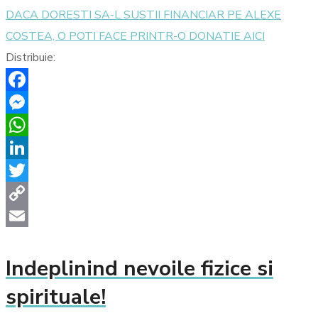
DACA DORESTI SA-L SUSTII FINANCIAR PE ALEXE
COSTEA, O POTI FACE PRINTR-O DONATIE AICI
Distribuie:
Facebook
Messenger
WhatsApp
LinkedIn
Twitter
Copy
Link
Email
Indeplinind nevoile fizice si
spirituale!