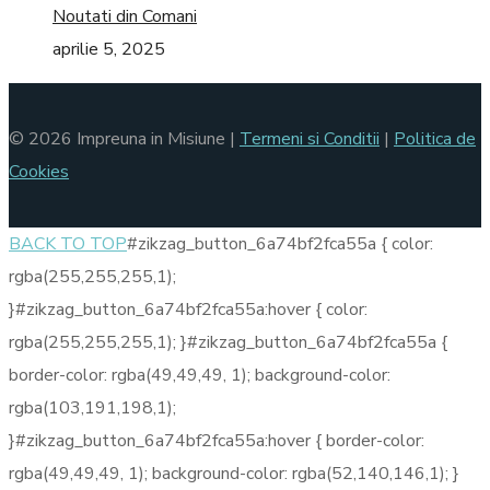
Noutati din Comani
aprilie 5, 2025
© 2026 Impreuna in Misiune |
Termeni si Conditii
|
Politica de
Cookies
BACK TO TOP
#zikzag_button_6a74bf2fca55a { color:
rgba(255,255,255,1);
}#zikzag_button_6a74bf2fca55a:hover { color:
rgba(255,255,255,1); }#zikzag_button_6a74bf2fca55a {
border-color: rgba(49,49,49, 1); background-color:
rgba(103,191,198,1);
}#zikzag_button_6a74bf2fca55a:hover { border-color:
rgba(49,49,49, 1); background-color: rgba(52,140,146,1); }