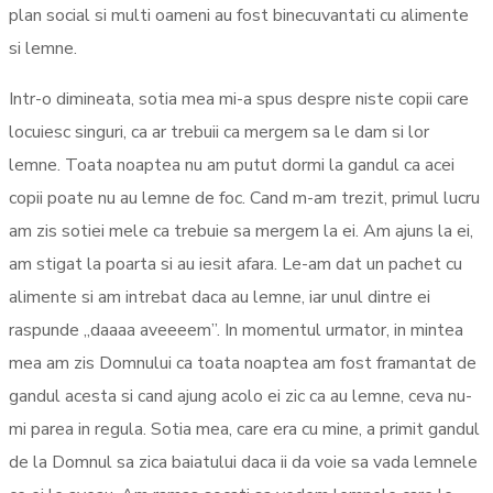
plan social si multi oameni au fost binecuvantati cu alimente
si lemne.
Intr-o dimineata, sotia mea mi-a spus despre niste copii care
locuiesc singuri, ca ar trebuii ca mergem sa le dam si lor
lemne. Toata noaptea nu am putut dormi la gandul ca acei
copii poate nu au lemne de foc. Cand m-am trezit, primul lucru
am zis sotiei mele ca trebuie sa mergem la ei. Am ajuns la ei,
am stigat la poarta si au iesit afara. Le-am dat un pachet cu
alimente si am intrebat daca au lemne, iar unul dintre ei
raspunde ,,daaaa aveeeem”. In momentul urmator, in mintea
mea am zis Domnului ca toata noaptea am fost framantat de
gandul acesta si cand ajung acolo ei zic ca au lemne, ceva nu-
mi parea in regula. Sotia mea, care era cu mine, a primit gandul
de la Domnul sa zica baiatului daca ii da voie sa vada lemnele