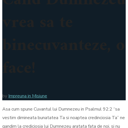
Cand Dumnezeu
vrea sa te
binecuvanteze, o
face!
by
Impreuna in Misiune
Asa cum spune Cuvantul lui Dumnezeu in Psalmul 92:2 “sa
vestim dimineata bunatatea Ta si noaptea credinciosia Ta” ne
gandim la crediciosia lui Dumnezeu aratata fata de noi, si nu